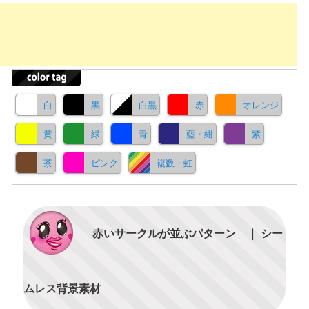
白
黒
白黒
赤
オレンジ
黄
緑
青
藍・紺
紫
茶
ピンク
複数・虹
赤いサークルが並ぶパターン ｜ シー
ムレス背景素材