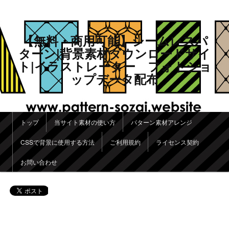
【無料・商用可能】シームレスパ
ターン|背景素材ダウンロードサイ
ト|イラストレーター フォトショ
ップデータ配布
メインメニュー
トップ
当サイト素材の使い方
パターン素材アレンジ
メインコンテンツへ移動
サブコンテンツへ移動
CSSで背景に使用する方法
ご利用規約
ライセンス契約
お問い合わせ