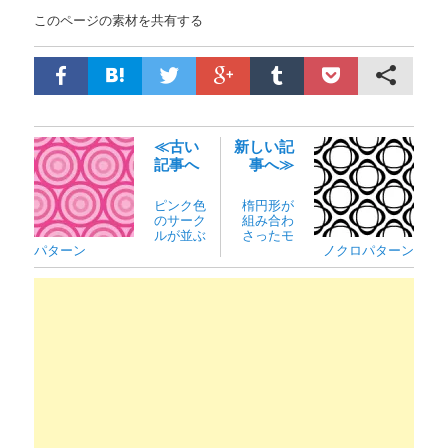
このページの素材を共有する
≪古い
新しい記
記事へ
事へ≫
ピンク色
楕円形が
のサーク
組み合わ
ルが並ぶ
さったモ
パターン
ノクロパターン