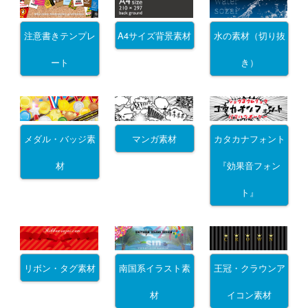
注意書きテンプレ
A4サイズ背景素材
水の素材（切り抜
ート
き）
メダル・バッジ素
マンガ素材
カタカナフォント
材
『効果音フォン
ト』
リボン・タグ素材
南国系イラスト素
王冠・クラウンア
材
イコン素材