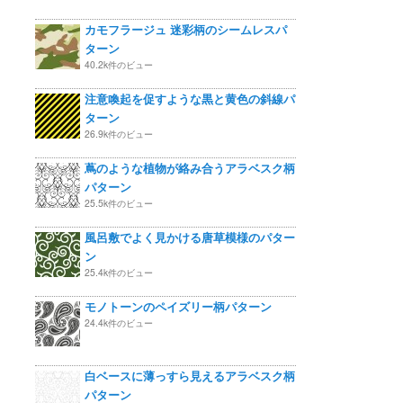
カモフラージュ 迷彩柄のシームレスパ
ターン
40.2k件のビュー
注意喚起を促すような黒と黄色の斜線パ
ターン
26.9k件のビュー
蔦のような植物が絡み合うアラベスク柄
パターン
25.5k件のビュー
風呂敷でよく見かける唐草模様のパター
ン
25.4k件のビュー
モノトーンのペイズリー柄パターン
24.4k件のビュー
白ベースに薄っすら見えるアラベスク柄
パターン