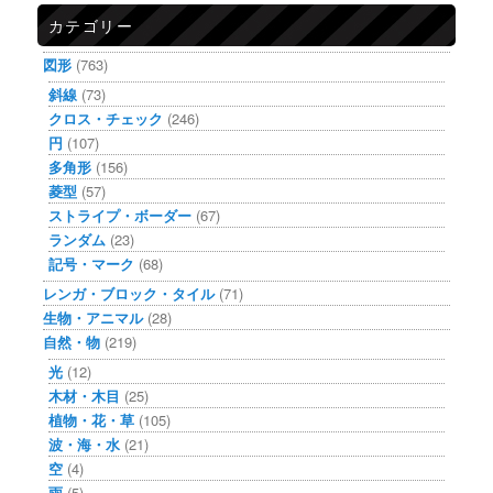
カテゴリー
図形
(763)
斜線
(73)
クロス・チェック
(246)
円
(107)
多角形
(156)
菱型
(57)
ストライプ・ボーダー
(67)
ランダム
(23)
記号・マーク
(68)
レンガ・ブロック・タイル
(71)
生物・アニマル
(28)
自然・物
(219)
光
(12)
木材・木目
(25)
植物・花・草
(105)
波・海・水
(21)
空
(4)
雨
(5)