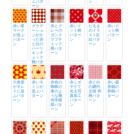
工パタ
ン
ーン
赤い星
グラデ
赤とグ
赤いド
だるま
赤いド
マーク
ーショ
レーの
ット柄
のイラ
ット柄
が並ぶ
ンがか
ガンク
パター
スト紅
パター
パター
った赤
ラブチ
ン
白パタ
ン
ン
と白の
ェック
ーン
ハーリ
柄パタ
キンチ
ーン
ェック
柄パタ
ーン
六角形
赤いモ
赤色の
赤くボ
赤と白
赤い菱
がキレ
ミジが
蜘蛛の
ヤケて
の網代
形鶴の
イに並
並ぶパ
巣のよ
光る写
文様 和
和柄パ
ぶパタ
ターン
うな幾
真加工
柄パタ
ターン
ーン
何学模
パター
ーン
様パタ
ン
ーン