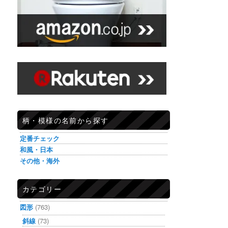
柄・模様の名前から探す
定番チェック
和風・日本
その他・海外
カテゴリー
図形
(763)
斜線
(73)