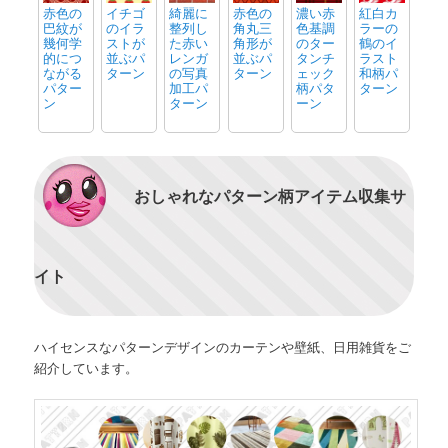
赤色の
イチゴ
綺麗に
赤色の
濃い赤
紅白カ
巴紋が
のイラ
整列し
角丸三
色基調
ラーの
幾何学
ストが
た赤い
角形が
のター
鶴のイ
的につ
並ぶパ
レンガ
並ぶパ
タンチ
ラスト
ながる
ターン
の写真
ターン
ェック
和柄パ
パター
加工パ
柄パタ
ターン
ン
ターン
ーン
おしゃれなパターン柄アイテム収集サ
イト
ハイセンスなパターンデザインのカーテンや壁紙、日用雑貨をご
紹介しています。