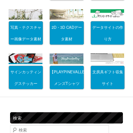
写真・テクスチャ
2D・3D CADデー
データサイトの作
ー画像データ素材
タ素材
り方
サインカッティン
文房具ギフト収集
【PLAYPINEVALLEY】
グステッカー
サイト
メンズTシャツ
検索
検索