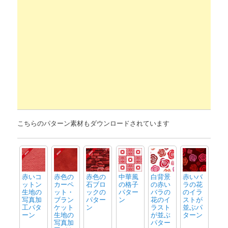
こちらのパターン素材もダウンロードされています
赤いコ
赤色の
赤色の
中華風
白背景
赤いバ
ットン
カーペ
石ブロ
の格子
の赤い
ラの花
生地の
ット・
ックの
パター
バラの
のイラ
写真加
ブラン
パター
ン
花のイ
ストが
工パタ
ケット
ン
ラスト
並ぶパ
ーン
生地の
が並ぶ
ターン
写真加
パター