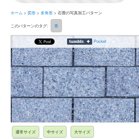
ホーム
>
図形
>
多角形
>
石畳の写真加工パターン
このパターンのタグ:
青
Pocket