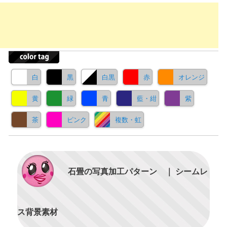
白
黒
白黒
赤
オレンジ
黄
緑
青
藍・紺
紫
茶
ピンク
複数・虹
石畳の写真加工パターン ｜ シームレ
ス背景素材