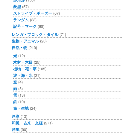
菱型
(57)
ストライプ・ボーダー
(67)
ランダム
(23)
記号・マーク
(68)
レンガ・ブロック・タイル
(71)
生物・アニマル
(28)
自然・物
(219)
光
(12)
木材・木目
(25)
植物・花・草
(105)
波・海・水
(21)
空
(4)
雨
(5)
雪
(13)
鉄
(10)
布・生地
(24)
迷彩
(13)
和風 古来 文様
(271)
洋風
(90)