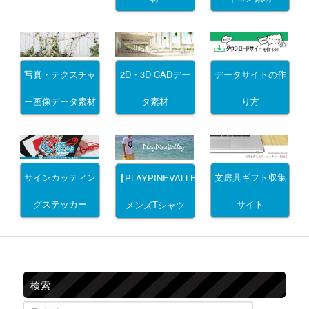
写真・テクスチャ
2D・3D CADデー
データサイトの作
ー画像データ素材
タ素材
り方
サインカッティン
文房具ギフト収集
【PLAYPINEVALLEY】
グステッカー
サイト
メンズTシャツ
検索
検索