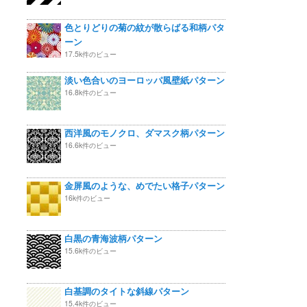
色とりどりの菊の紋が散らばる和柄パタ
ーン
17.5k件のビュー
淡い色合いのヨーロッパ風壁紙パターン
16.8k件のビュー
西洋風のモノクロ、ダマスク柄パターン
16.6k件のビュー
金屏風のような、めでたい格子パターン
16k件のビュー
白黒の青海波柄パターン
15.6k件のビュー
白基調のタイトな斜線パターン
15.4k件のビュー