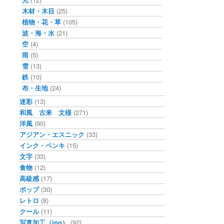
木材・木目
(25)
植物・花・草
(105)
波・海・水
(21)
空
(4)
雨
(5)
雪
(13)
鉄
(10)
布・生地
(24)
迷彩
(13)
和風 古来 文様
(271)
洋風
(90)
アジアン・エスニック
(33)
インク・ペンキ
(15)
文字
(33)
食物
(12)
高級感
(17)
ポップ
(30)
レトロ
(8)
クール
(11)
写真加工（jpg）
(92)