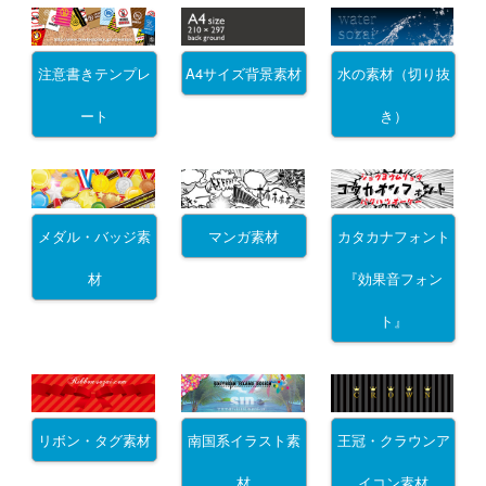
注意書きテンプレ
A4サイズ背景素材
水の素材（切り抜
ート
き）
メダル・バッジ素
マンガ素材
カタカナフォント
材
『効果音フォン
ト』
リボン・タグ素材
南国系イラスト素
王冠・クラウンア
材
イコン素材