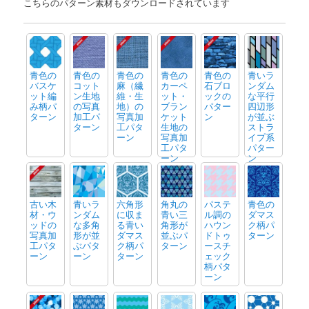
こちらのパターン素材もダウンロードされています
青色の
青色の
青色の
青色の
青色の
青いラ
バスケ
コット
麻（繊
カーペ
石ブロ
ンダム
ット編
ン生地
維・生
ット・
ックの
な平行
み柄パ
の写真
地）の
ブラン
パター
四辺形
ターン
加工パ
写真加
ケット
ン
が並ぶ
ターン
工パタ
生地の
ストラ
ーン
写真加
イプ系
工パタ
パター
ーン
ン
古い木
青いラ
六角形
角丸の
パステ
青色の
材・ウ
ンダム
に収ま
青い三
ル調の
ダマス
ッドの
な多角
る青い
角形が
ハウン
ク柄パ
写真加
形が並
ダマス
並ぶパ
ドトゥ
ターン
工パタ
ぶパタ
ク柄パ
ターン
ースチ
ーン
ーン
ターン
ェック
柄パタ
ーン