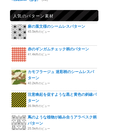
人気のパターン素材
麻の葉文様のシームレスパターン
45.5k件のビュー
赤のギンガムチェック柄のパターン
41.4k件のビュー
カモフラージュ 迷彩柄のシームレスパ
ターン
40.2k件のビュー
注意喚起を促すような黒と黄色の斜線パ
ターン
26.9k件のビュー
蔦のような植物が絡み合うアラベスク柄
パターン
25.5k件のビュー