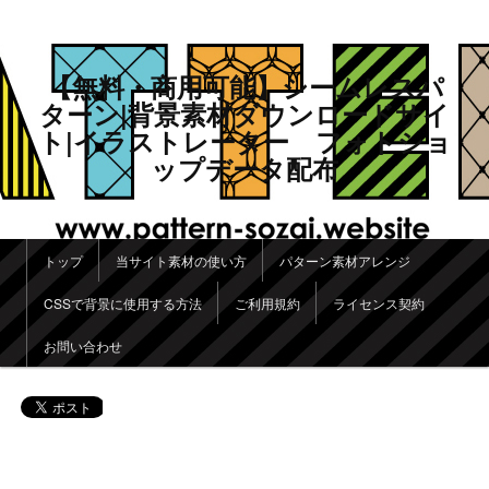
【無料・商用可能】シームレスパ
ターン|背景素材ダウンロードサイ
ト|イラストレーター フォトショ
ップデータ配布
メインメニュー
トップ
当サイト素材の使い方
パターン素材アレンジ
メインコンテンツへ移動
サブコンテンツへ移動
CSSで背景に使用する方法
ご利用規約
ライセンス契約
お問い合わせ