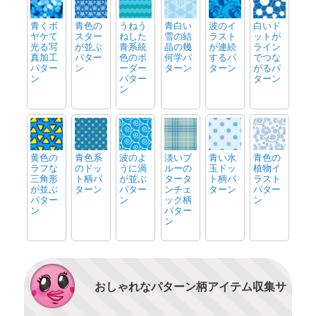
青くボ
青色の
うねう
青白い
波のイ
白いド
ヤケて
スター
ねした
雪の結
ラスト
ットが
光る写
が並ぶ
青系統
晶の幾
が連続
ライン
真加工
パター
色のボ
何学パ
するパ
でつな
パター
ン
ーダー
ターン
ターン
がるパ
ン
パター
ターン
ン
黄色の
青色系
波のよ
淡いブ
青い水
青色の
ラフな
のドッ
うに渦
ルーの
玉ドッ
植物イ
三角形
ト柄パ
が並ぶ
タータ
ト柄パ
ラスト
が並ぶ
ターン
パター
ンチェ
ターン
パター
パター
ン
ック柄
ン
ン
パター
ン
おしゃれなパターン柄アイテム収集サ