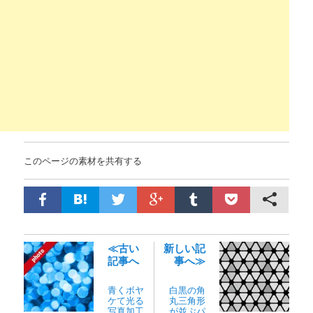
このページの素材を共有する
≪古い
新しい記
記事へ
事へ≫
青くボヤ
白黒の角
ケて光る
丸三角形
写真加工
が並ぶパ