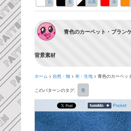
白
黒
白黒
赤
青色のカーペット・ブランケ
背景素材
ホーム
>
自然・物
>
布・生地
>
青色のカーペッ
このパターンのタグ:
青
Pocket