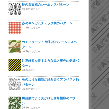
麻の葉文様のシームレスパターン
45.5k件のビュー
赤のギンガムチェック柄のパターン
41.4k件のビュー
カモフラージュ 迷彩柄のシームレスパ
ターン
40.2k件のビュー
注意喚起を促すような黒と黄色の斜線パ
ターン
26.9k件のビュー
蔦のような植物が絡み合うアラベスク柄
パターン
25.5k件のビュー
風呂敷でよく見かける唐草模様のパター
ン
25.4k件のビュー