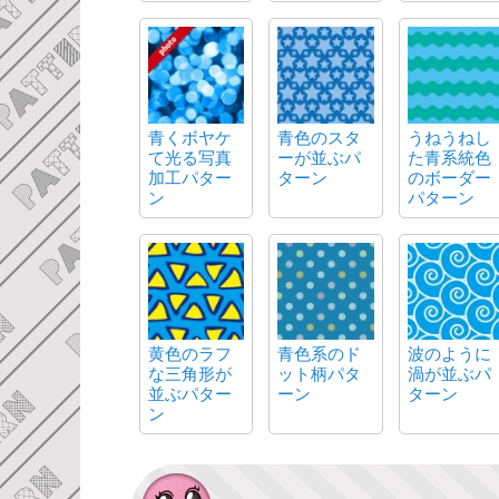
青くボヤケ
青色のスタ
うねうねし
て光る写真
ーが並ぶパ
た青系統色
加工パター
ターン
のボーダー
ン
パターン
黄色のラフ
青色系のド
波のように
な三角形が
ット柄パタ
渦が並ぶパ
並ぶパター
ーン
ターン
ン