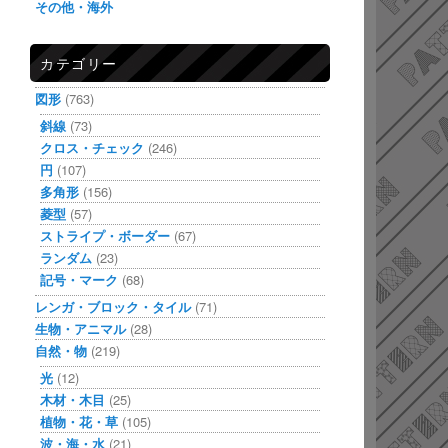
その他・海外
カテゴリー
図形
(763)
斜線
(73)
クロス・チェック
(246)
円
(107)
多角形
(156)
菱型
(57)
ストライプ・ボーダー
(67)
ランダム
(23)
記号・マーク
(68)
レンガ・ブロック・タイル
(71)
生物・アニマル
(28)
自然・物
(219)
光
(12)
木材・木目
(25)
植物・花・草
(105)
波・海・水
(21)