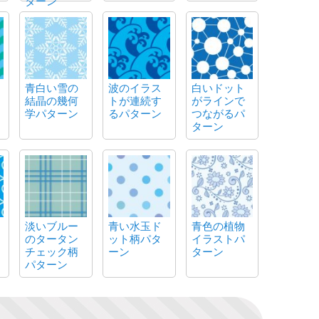
ターン
青白い雪の
波のイラス
白いドット
結晶の幾何
トが連続す
がラインで
学パターン
るパターン
つながるパ
ターン
淡いブルー
青い水玉ド
青色の植物
のタータン
ット柄パタ
イラストパ
チェック柄
ーン
ターン
パターン