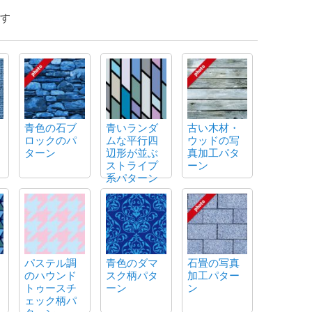
す
青色の石ブ
青いランダ
古い木材・
ロックのパ
ムな平行四
ウッドの写
ターン
辺形が並ぶ
真加工パタ
ストライプ
ーン
系パターン
パステル調
青色のダマ
石畳の写真
のハウンド
スク柄パタ
加工パター
トゥースチ
ーン
ン
ェック柄パ