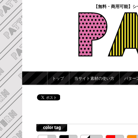
【無料・商用可能】シ
メインメニュー
トップ
当サイト素材の使い方
パター
メインコンテンツへ移動
サブコンテンツへ移動