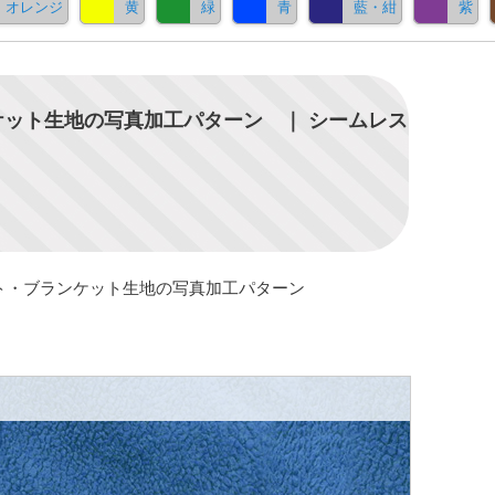
オレンジ
黄
緑
青
藍・紺
紫
ット生地の写真加工パターン ｜ シームレス
ト・ブランケット生地の写真加工パターン