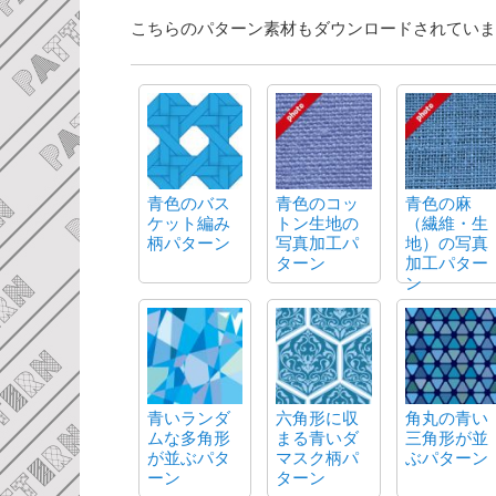
こちらのパターン素材もダウンロードされていま
青色のバス
青色のコッ
青色の麻
ケット編み
トン生地の
（繊維・生
柄パターン
写真加工パ
地）の写真
ターン
加工パター
ン
青いランダ
六角形に収
角丸の青い
ムな多角形
まる青いダ
三角形が並
が並ぶパタ
マスク柄パ
ぶパターン
ーン
ターン