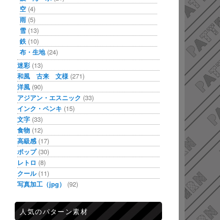
空
(4)
雨
(5)
雪
(13)
鉄
(10)
布・生地
(24)
迷彩
(13)
和風 古来 文様
(271)
洋風
(90)
アジアン・エスニック
(33)
インク・ペンキ
(15)
文字
(33)
食物
(12)
高級感
(17)
ポップ
(30)
レトロ
(8)
クール
(11)
写真加工（jpg）
(92)
人気のパターン素材