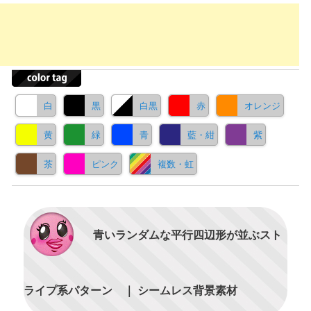
白
黒
白黒
赤
オレンジ
黄
緑
青
藍・紺
紫
茶
ピンク
複数・虹
青いランダムな平行四辺形が並ぶスト
ライプ系パターン ｜ シームレス背景素材