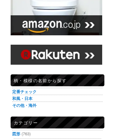
柄・模様の名前から探す
定番チェック
和風・日本
その他・海外
カテゴリー
図形
(763)