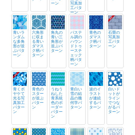
ーン
写真加
工パタ
ーン
青いラ
六角形
角丸の
パステ
青色の
石畳の
ンダム
に収ま
青い三
ル調の
ダマス
写真加
な多角
る青い
角形が
ハウン
ク柄パ
工パタ
形が並
ダマス
並ぶパ
ドトゥ
ターン
ーン
ぶパタ
ク柄パ
ターン
ースチ
ーン
ターン
ェック
柄パタ
ーン
青くボ
青色の
うねう
青白い
波のイ
白いド
ヤケて
スター
ねした
雪の結
ラスト
ットが
光る写
が並ぶ
青系統
晶の幾
が連続
ライン
真加工
パター
色のボ
何学パ
するパ
でつな
パター
ン
ーダー
ターン
ターン
がるパ
ン
パター
ターン
ン