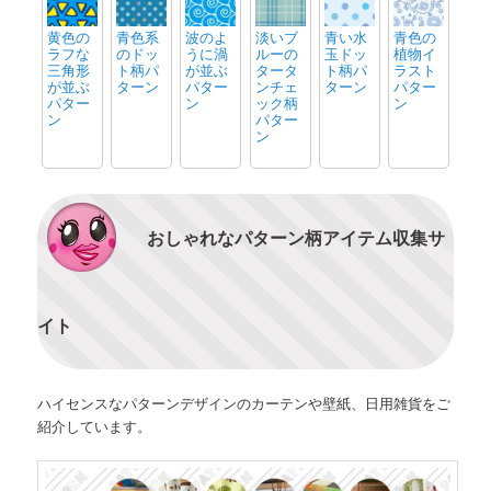
黄色の
青色系
波のよ
淡いブ
青い水
青色の
ラフな
のドッ
うに渦
ルーの
玉ドッ
植物イ
三角形
ト柄パ
が並ぶ
タータ
ト柄パ
ラスト
が並ぶ
ターン
パター
ンチェ
ターン
パター
パター
ン
ック柄
ン
ン
パター
ン
おしゃれなパターン柄アイテム収集サ
イト
ハイセンスなパターンデザインのカーテンや壁紙、日用雑貨をご
紹介しています。