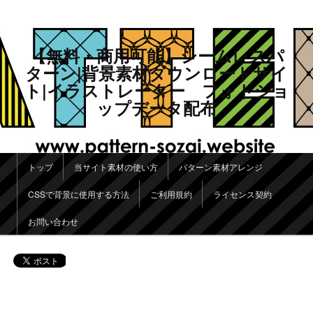
【無料・商用可能】シームレスパ
ターン|背景素材ダウンロードサイ
ト|イラストレーター フォトショ
ップデータ配布
メインメニュー
トップ
当サイト素材の使い方
パターン素材アレンジ
メインコンテンツへ移動
サブコンテンツへ移動
CSSで背景に使用する方法
ご利用規約
ライセンス契約
お問い合わせ