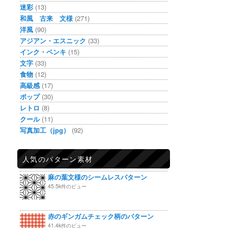
迷彩
(13)
和風 古来 文様
(271)
洋風
(90)
アジアン・エスニック
(33)
インク・ペンキ
(15)
文字
(33)
食物
(12)
高級感
(17)
ポップ
(30)
レトロ
(8)
クール
(11)
写真加工（jpg）
(92)
人気のパターン素材
麻の葉文様のシームレスパターン
45.5k件のビュー
赤のギンガムチェック柄のパターン
41.4k件のビュー