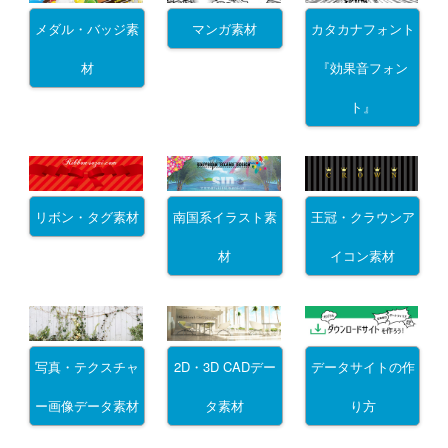
メダル・バッジ素
マンガ素材
カタカナフォント
材
『効果音フォン
ト』
リボン・タグ素材
南国系イラスト素
王冠・クラウンア
材
イコン素材
写真・テクスチャ
2D・3D CADデー
データサイトの作
ー画像データ素材
タ素材
り方