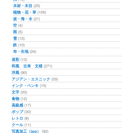
木材・木目
(25)
植物・花・草
(105)
波・海・水
(21)
空
(4)
雨
(5)
雪
(13)
鉄
(10)
布・生地
(24)
迷彩
(13)
和風 古来 文様
(271)
洋風
(90)
アジアン・エスニック
(33)
インク・ペンキ
(15)
文字
(33)
食物
(12)
高級感
(17)
ポップ
(30)
レトロ
(8)
クール
(11)
写真加工（jpg）
(92)