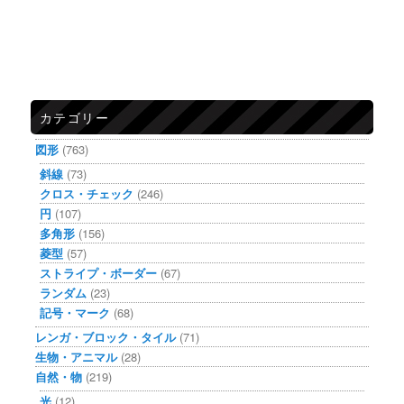
カテゴリー
図形
(763)
斜線
(73)
クロス・チェック
(246)
円
(107)
多角形
(156)
菱型
(57)
ストライプ・ボーダー
(67)
ランダム
(23)
記号・マーク
(68)
レンガ・ブロック・タイル
(71)
生物・アニマル
(28)
自然・物
(219)
光
(12)