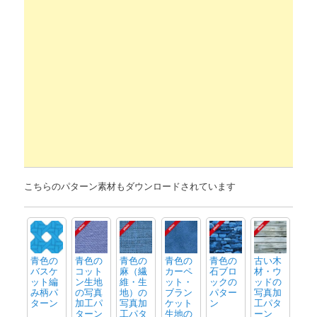
こちらのパターン素材もダウンロードされています
青色の
青色の
青色の
青色の
青色の
古い木
バスケ
コット
麻（繊
カーペ
石ブロ
材・ウ
ット編
ン生地
維・生
ット・
ックの
ッドの
み柄パ
の写真
地）の
ブラン
パター
写真加
ターン
加工パ
写真加
ケット
ン
工パタ
ターン
工パタ
生地の
ーン