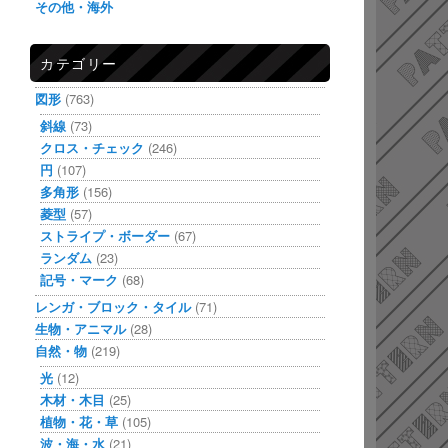
その他・海外
カテゴリー
図形
(763)
斜線
(73)
クロス・チェック
(246)
円
(107)
多角形
(156)
菱型
(57)
ストライプ・ボーダー
(67)
ランダム
(23)
記号・マーク
(68)
レンガ・ブロック・タイル
(71)
生物・アニマル
(28)
自然・物
(219)
光
(12)
木材・木目
(25)
植物・花・草
(105)
波・海・水
(21)