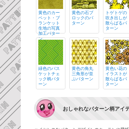
黄色のカー
黄色の石ブ
トゲトゲの
ペット・ブ
ロックのパ
吹き出しが
ランケット
ターン
散らばるパ
生地の写真
ターン
加工パター
ン
緑色のバス
黄色の角丸
黄色い花の
ケットチェ
三角形が並
イラストが
ック柄パタ
ぶパターン
散らばるパ
ーン
ターン
おしゃれなパターン柄アイ