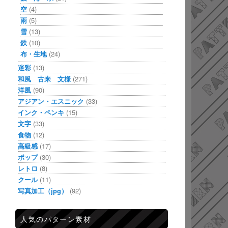
空
(4)
雨
(5)
雪
(13)
鉄
(10)
布・生地
(24)
迷彩
(13)
和風 古来 文様
(271)
洋風
(90)
アジアン・エスニック
(33)
インク・ペンキ
(15)
文字
(33)
食物
(12)
高級感
(17)
ポップ
(30)
レトロ
(8)
クール
(11)
写真加工（jpg）
(92)
人気のパターン素材