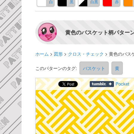
白
黒
白黒
赤
黄色のバスケット柄パターン
ホーム
>
図形
>
クロス・チェック
>
黄色のバス
このパターンのタグ:
バスケット
黄
Pocket