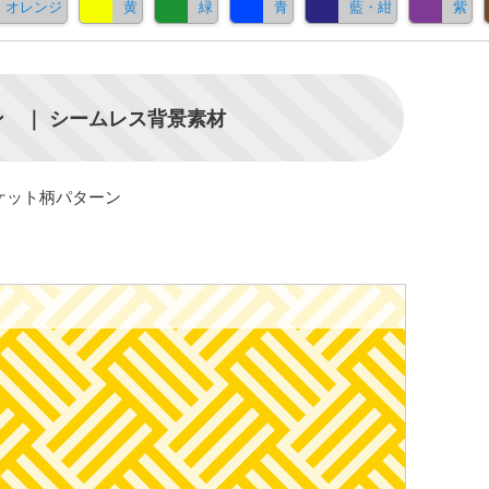
オレンジ
黄
緑
青
藍・紺
紫
 ｜ シームレス背景素材
ケット柄パターン