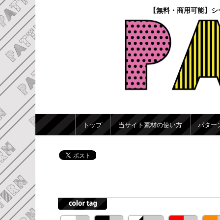
【無料・商用可能】シ
メインメニュー
トップ
当サイト素材の使い方
パター
メインコンテンツへ移動
サブコンテンツへ移動