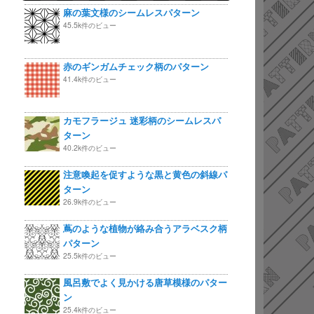
麻の葉文様のシームレスパターン
45.5k件のビュー
赤のギンガムチェック柄のパターン
41.4k件のビュー
カモフラージュ 迷彩柄のシームレスパ
ターン
40.2k件のビュー
注意喚起を促すような黒と黄色の斜線パ
ターン
26.9k件のビュー
蔦のような植物が絡み合うアラベスク柄
パターン
25.5k件のビュー
風呂敷でよく見かける唐草模様のパター
ン
25.4k件のビュー