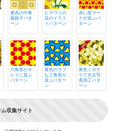
黄色の中華
ヒマワリの
赤い星マー
風格子パタ
花のイラス
クが並ぶパ
ーン
トパターン
ターン
六角形がキ
黄色のラフ
黄色くボヤ
レイに並ぶ
な三角形が
ケて光る写
パターン
並ぶパター
真加工パタ
ン
ーン
テム収集サイト