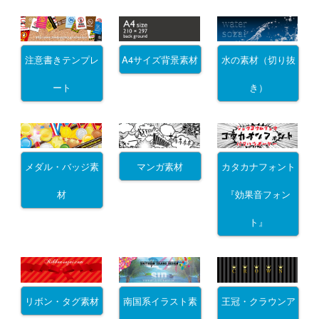
注意書きテンプレ
A4サイズ背景素材
水の素材（切り抜
ート
き）
メダル・バッジ素
マンガ素材
カタカナフォント
材
『効果音フォン
ト』
リボン・タグ素材
南国系イラスト素
王冠・クラウンア