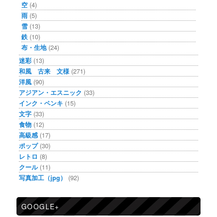
空
(4)
雨
(5)
雪
(13)
鉄
(10)
布・生地
(24)
迷彩
(13)
和風 古来 文様
(271)
洋風
(90)
アジアン・エスニック
(33)
インク・ペンキ
(15)
文字
(33)
食物
(12)
高級感
(17)
ポップ
(30)
レトロ
(8)
クール
(11)
写真加工（jpg）
(92)
GOOGLE+