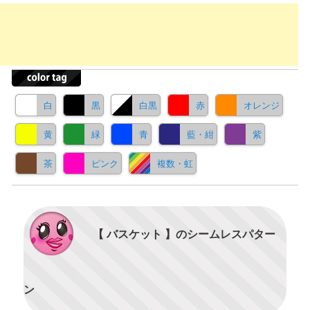
白
黒
白黒
赤
オレンジ
黄
緑
青
藍・紺
紫
茶
ピンク
複数・虹
【 バスケット 】のシームレスパター
ン