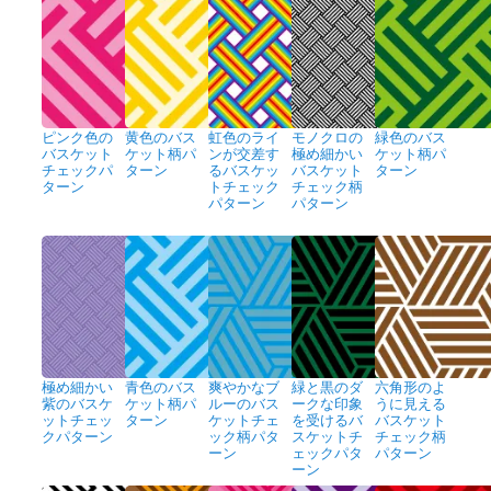
ピンク色の
黄色のバス
虹色のライ
モノクロの
緑色のバス
バスケット
ケット柄パ
ンが交差す
極め細かい
ケット柄パ
チェックパ
ターン
るバスケッ
バスケット
ターン
ターン
トチェック
チェック柄
パターン
パターン
極め細かい
青色のバス
爽やかなブ
緑と黒のダ
六角形のよ
紫のバスケ
ケット柄パ
ルーのバス
ークな印象
うに見える
ットチェッ
ターン
ケットチェ
を受けるバ
バスケット
クパターン
ック柄パタ
スケットチ
チェック柄
ーン
ェックパタ
パターン
ーン