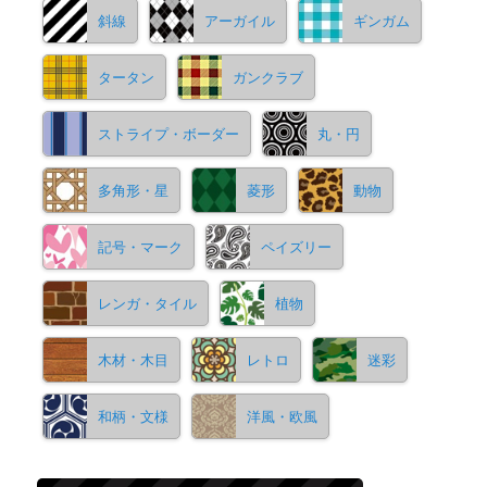
斜線
アーガイル
ギンガム
タータン
ガンクラブ
ストライプ・ボーダー
丸・円
多角形・星
菱形
動物
記号・マーク
ペイズリー
レンガ・タイル
植物
木材・木目
レトロ
迷彩
和柄・文様
洋風・欧風