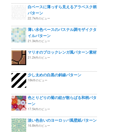
白ベースに薄っすら見えるアラベスク柄
パターン
22.7k件のビュー
薄い水色ベースのパステル調モザイクタ
イルパターン
21.3k件のビュー
マリオのブロックレンガ風パターン素材
21.2k件のビュー
少し太めの白黒の斜線パターン
18k件のビュー
色とりどりの菊の紋が散らばる和柄パタ
ーン
17.5k件のビュー
淡い色合いのヨーロッパ風壁紙パターン
16.8k件のビュー