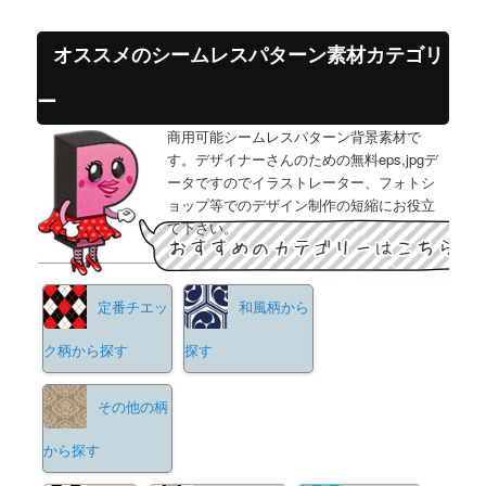
オススメのシームレスパターン素材カテゴリ
ー
商用可能シームレスパターン背景素材で
す。デザイナーさんのための無料eps,jpgデ
ータですのでイラストレーター、フォトシ
ョップ等でのデザイン制作の短縮にお役立
て下さい。
定番チエッ
和風柄から
ク柄から探す
探す
その他の柄
から探す