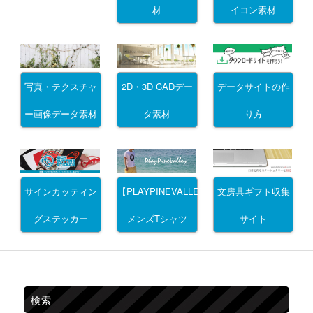
材
イコン素材
写真・テクスチャ
2D・3D CADデー
データサイトの作
ー画像データ素材
タ素材
り方
サインカッティン
文房具ギフト収集
【PLAYPINEVALLEY】
グステッカー
サイト
メンズTシャツ
検索