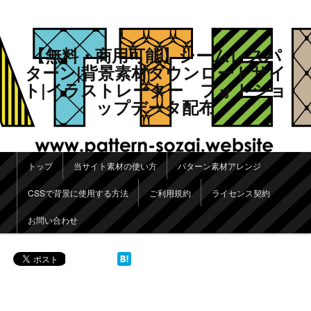
【無料・商用可能】シームレスパ
ターン|背景素材ダウンロードサイ
ト|イラストレーター フォトショ
ップデータ配布
メインメニュー
トップ
当サイト素材の使い方
パターン素材アレンジ
メインコンテンツへ移動
サブコンテンツへ移動
CSSで背景に使用する方法
ご利用規約
ライセンス契約
お問い合わせ