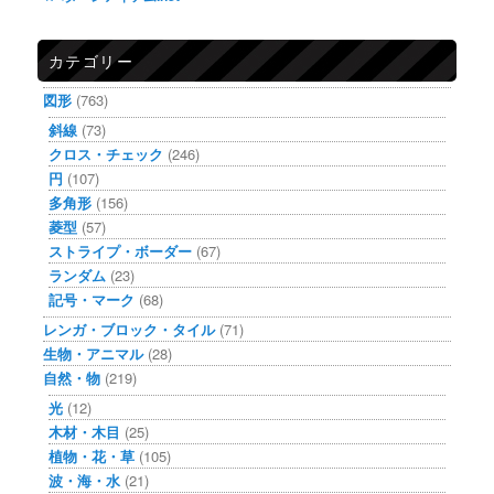
カテゴリー
図形
(763)
斜線
(73)
クロス・チェック
(246)
円
(107)
多角形
(156)
菱型
(57)
ストライプ・ボーダー
(67)
ランダム
(23)
記号・マーク
(68)
レンガ・ブロック・タイル
(71)
生物・アニマル
(28)
自然・物
(219)
光
(12)
木材・木目
(25)
植物・花・草
(105)
波・海・水
(21)