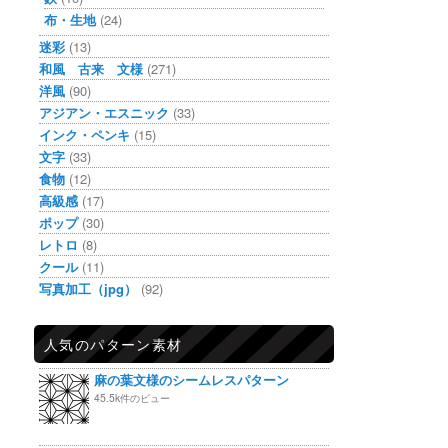
布・生地
(24)
迷彩
(13)
和風 古来 文様
(271)
洋風
(90)
アジアン・エスニック
(33)
インク・ペンキ
(15)
文字
(33)
食物
(12)
高級感
(17)
ポップ
(30)
レトロ
(8)
クール
(11)
写真加工（jpg）
(92)
人気のパターン素材
麻の葉文様のシームレスパターン
45.5k件のビュー