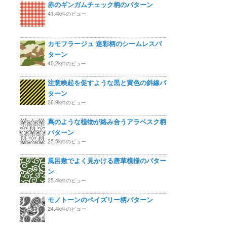
赤のギンガムチェック柄のパターン
41.4k件のビュー
カモフラージュ 迷彩柄のシームレスパ
ターン
40.2k件のビュー
注意喚起を促すような黒と黄色の斜線パ
ターン
26.9k件のビュー
蔦のような植物が絡み合うアラベスク柄
パターン
25.5k件のビュー
風呂敷でよく見かける唐草模様のパター
ン
25.4k件のビュー
モノトーンのペイズリー柄パターン
24.4k件のビュー