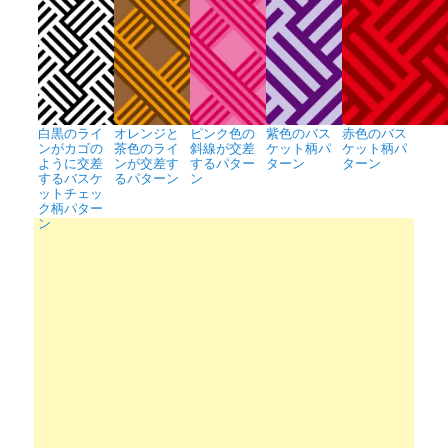
白黒のライ
オレンジと
ピンク色の
紫色のバス
赤色のバス
ンがカゴの
茶色のライ
斜線が交差
ケット柄パ
ケット柄パ
ように交差
ンが交差す
するパター
ターン
ターン
するバスケ
るパターン
ン
ットチェッ
ク柄パター
ン