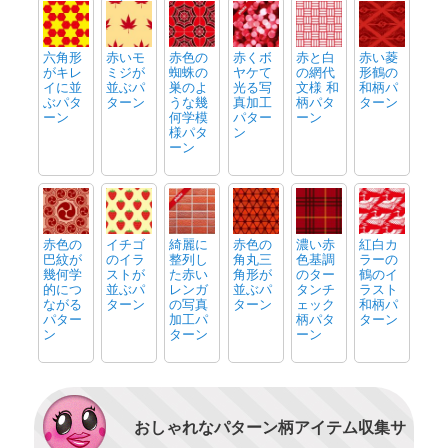
ーン
六角形
赤いモ
赤色の
赤くボ
赤と白
赤い菱
がキレ
ミジが
蜘蛛の
ヤケて
の網代
形鶴の
イに並
並ぶパ
巣のよ
光る写
文様 和
和柄パ
ぶパタ
ターン
うな幾
真加工
柄パタ
ターン
ーン
何学模
パター
ーン
様パタ
ン
ーン
赤色の
イチゴ
綺麗に
赤色の
濃い赤
紅白カ
巴紋が
のイラ
整列し
角丸三
色基調
ラーの
幾何学
ストが
た赤い
角形が
のター
鶴のイ
的につ
並ぶパ
レンガ
並ぶパ
タンチ
ラスト
ながる
ターン
の写真
ターン
ェック
和柄パ
パター
加工パ
柄パタ
ターン
ン
ターン
ーン
おしゃれなパターン柄アイテム収集サ