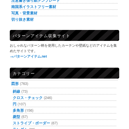
注意書き張り紙テンプレート
南国系イラストフリー素材
写真・背景素材
切り抜き素材
パターンアイテム収集サイト
おしゃれなパターン柄を使用したカーテンや壁紙などのアイテムを集
めたサイトです。
→パターンアイテム.net
カテゴリー
図形
(763)
斜線
(73)
クロス・チェック
(246)
円
(107)
多角形
(156)
菱型
(57)
ストライプ・ボーダー
(67)