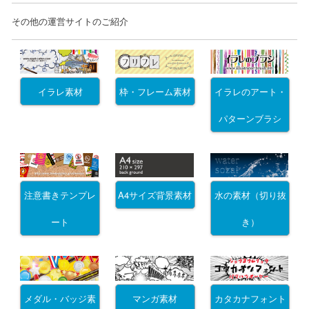
その他の運営サイトのご紹介
イラレ素材
枠・フレーム素材
イラレのアート・
パターンブラシ
注意書きテンプレ
A4サイズ背景素材
水の素材（切り抜
ート
き）
メダル・バッジ素
マンガ素材
カタカナフォント