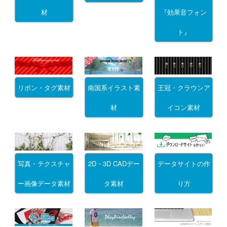
材
『効果音フォン
ト』
リボン・タグ素材
南国系イラスト素
王冠・クラウンア
材
イコン素材
写真・テクスチャ
2D・3D CADデー
データサイトの作
ー画像データ素材
タ素材
り方