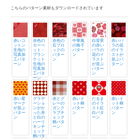
こちらのパターン素材もダウンロードされています
赤いコ
赤色の
赤色の
中華風
白背景
赤いバ
ットン
カーペ
石ブロ
の格子
の赤い
ラの花
生地の
ット・
ックの
パター
バラの
のイラ
写真加
ブラン
パター
ン
花のイ
ストが
工パタ
ケット
ン
ラスト
並ぶパ
ーン
生地の
が並ぶ
ターン
写真加
パター
工パタ
ン
ーン
赤い星
グラデ
赤とグ
赤いド
だるま
赤いド
マーク
ーショ
レーの
ット柄
のイラ
ット柄
が並ぶ
ンがか
ガンク
パター
スト紅
パター
パター
った赤
ラブチ
ン
白パタ
ン
ン
と白の
ェック
ーン
ハーリ
柄パタ
キンチ
ーン
ェック
柄パタ