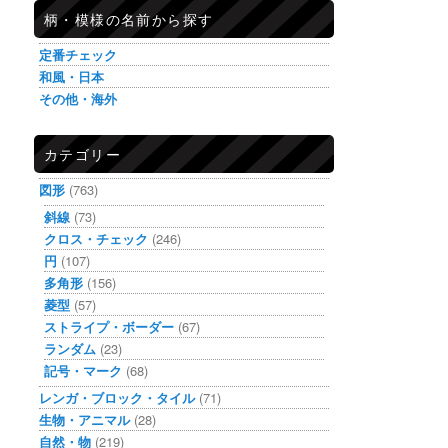
柄・模様の名前から探す
定番チェック
和風・日本
その他・海外
カテゴリー
図形
(763)
斜線
(73)
クロス・チェック
(246)
円
(107)
多角形
(156)
菱型
(57)
ストライプ・ボーダー
(67)
ランダム
(23)
記号・マーク
(68)
レンガ・ブロック・タイル
(71)
生物・アニマル
(28)
自然・物
(219)