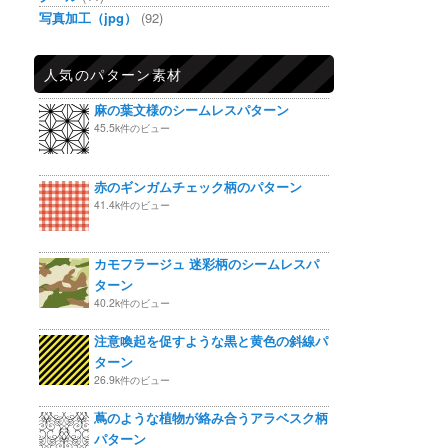
写真加工（jpg）
(92)
人気のパターン素材
麻の葉文様のシームレスパターン
45.5k件のビュー
赤のギンガムチェック柄のパターン
41.4k件のビュー
カモフラージュ 迷彩柄のシームレスパ
ターン
40.2k件のビュー
注意喚起を促すような黒と黄色の斜線パ
ターン
26.9k件のビュー
蔦のような植物が絡み合うアラベスク柄
パターン