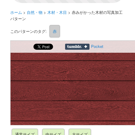
ホーム
>
自然・物
>
木材・木目
>
赤みがかった木材の写真加工
パターン
このパターンのタグ:
赤
Pocket