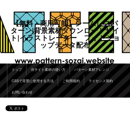
【無料・商用可能】シームレスパ
ターン|背景素材ダウンロードサイ
ト|イラストレーター フォトショ
ップデータ配布
メインメニュー
トップ
当サイト素材の使い方
パターン素材アレンジ
メインコンテンツへ移動
サブコンテンツへ移動
CSSで背景に使用する方法
ご利用規約
ライセンス契約
お問い合わせ