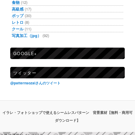
食物
(12)
高級感
(17)
ポップ
(30)
レトロ
(8)
クール
(11)
写真加工（jpg）
(92)
GOOGLE+
ツイッター
@patternsozaiさんのツイート
イラレ・フォトショップで使えるシームレスパターン 背景素材【無料・商用可
ダウンロード】