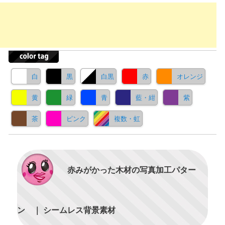
白
黒
白黒
赤
オレンジ
黄
緑
青
藍・紺
紫
茶
ピンク
複数・虹
赤みがかった木材の写真加工パター
ン ｜ シームレス背景素材