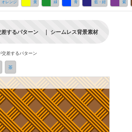
オレンジ
黄
緑
青
藍・紺
紫
差するパターン ｜ シームレス背景素材
が交差するパターン
茶