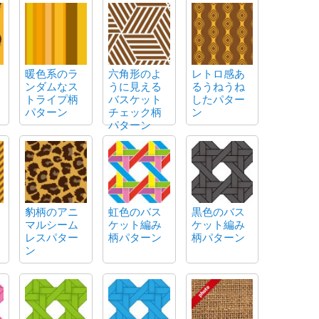
暖色系のラ
六角形のよ
レトロ感あ
ンダムなス
うに見える
るうねうね
トライプ柄
バスケット
したパター
パターン
チェック柄
ン
パターン
豹柄のアニ
虹色のバス
黒色のバス
マルシーム
ケット編み
ケット編み
レスパター
柄パターン
柄パターン
ン