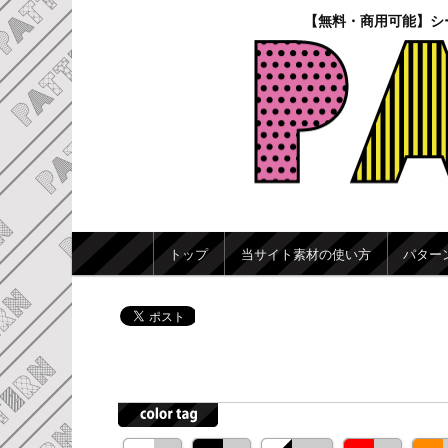
【無料・商用可能】シ
メインメニュー
トップ
当サイト素材の使い方
パター
メインコンテンツへ移動
サブコンテンツへ移動