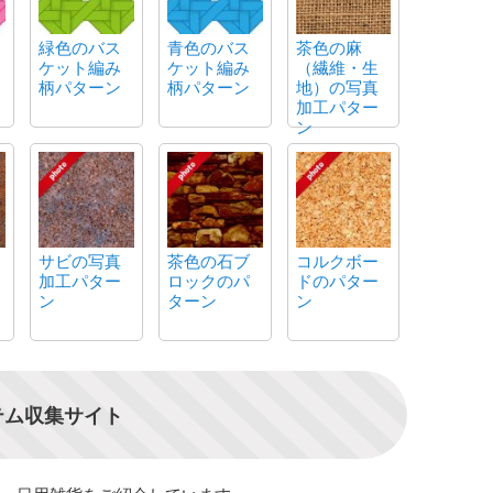
緑色のバス
青色のバス
茶色の麻
ケット編み
ケット編み
（繊維・生
柄パターン
柄パターン
地）の写真
加工パター
ン
サビの写真
茶色の石ブ
コルクボー
加工パター
ロックのパ
ドのパター
ン
ターン
ン
テム収集サイト