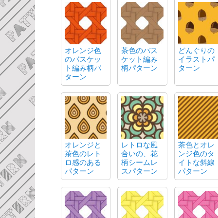
オレンジ色
茶色のバス
どんぐりの
のバスケッ
ケット編み
イラストパ
ト編み柄パ
柄パターン
ターン
ターン
オレンジと
レトロな風
茶色とオレ
茶色のレト
合いの、花
ンジ色のタ
ロ感のある
柄シームレ
イトな斜線
パターン
スパターン
パターン