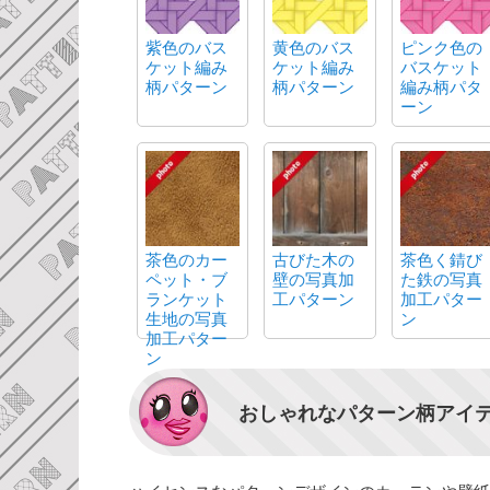
紫色のバス
黄色のバス
ピンク色の
ケット編み
ケット編み
バスケット
柄パターン
柄パターン
編み柄パタ
ーン
茶色のカー
古びた木の
茶色く錆び
ペット・ブ
壁の写真加
た鉄の写真
ランケット
工パターン
加工パター
生地の写真
ン
加工パター
ン
おしゃれなパターン柄アイ