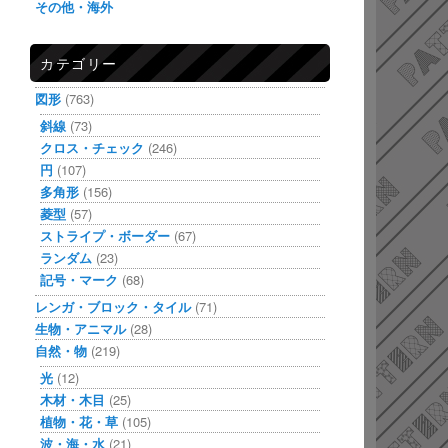
その他・海外
カテゴリー
図形
(763)
斜線
(73)
クロス・チェック
(246)
円
(107)
多角形
(156)
菱型
(57)
ストライプ・ボーダー
(67)
ランダム
(23)
記号・マーク
(68)
レンガ・ブロック・タイル
(71)
生物・アニマル
(28)
自然・物
(219)
光
(12)
木材・木目
(25)
植物・花・草
(105)
波・海・水
(21)