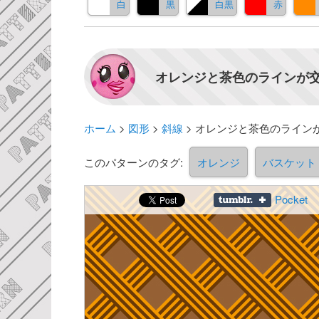
白
黒
白黒
赤
オレンジと茶色のラインが交
ホーム
>
図形
>
斜線
>
オレンジと茶色のライン
このパターンのタグ:
オレンジ
バスケット
Pocket