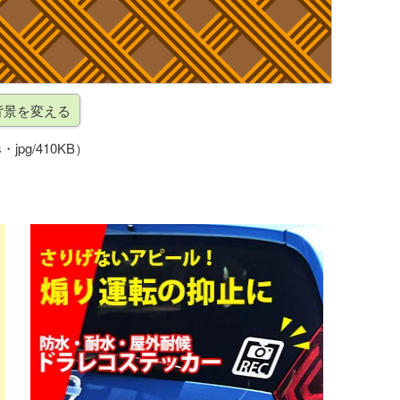
・jpg/410KB）