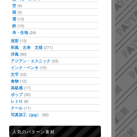
空
(4)
雨
(5)
雪
(13)
鉄
(10)
布・生地
(24)
迷彩
(13)
和風 古来 文様
(271)
洋風
(90)
アジアン・エスニック
(33)
インク・ペンキ
(15)
文字
(33)
食物
(12)
高級感
(17)
ポップ
(30)
レトロ
(8)
クール
(11)
写真加工（jpg）
(92)
人気のパターン素材