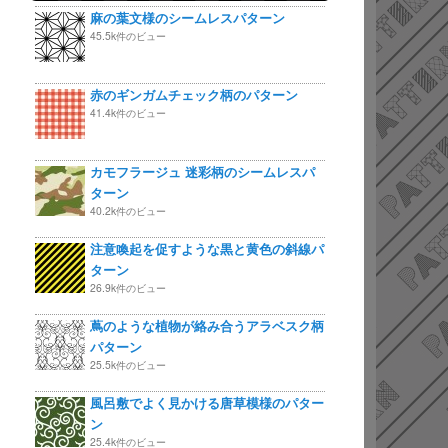
麻の葉文様のシームレスパターン
45.5k件のビュー
赤のギンガムチェック柄のパターン
41.4k件のビュー
カモフラージュ 迷彩柄のシームレスパ
ターン
40.2k件のビュー
注意喚起を促すような黒と黄色の斜線パ
ターン
26.9k件のビュー
蔦のような植物が絡み合うアラベスク柄
パターン
25.5k件のビュー
風呂敷でよく見かける唐草模様のパター
ン
25.4k件のビュー