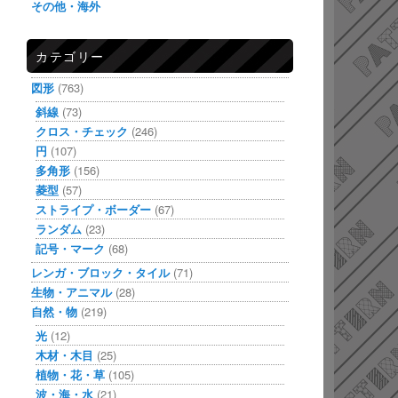
その他・海外
カテゴリー
図形
(763)
斜線
(73)
クロス・チェック
(246)
円
(107)
多角形
(156)
菱型
(57)
ストライプ・ボーダー
(67)
ランダム
(23)
記号・マーク
(68)
レンガ・ブロック・タイル
(71)
生物・アニマル
(28)
自然・物
(219)
光
(12)
木材・木目
(25)
植物・花・草
(105)
波・海・水
(21)