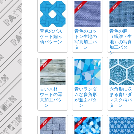
青色のバス
青色のコッ
青色の麻
ケット編み
トン生地の
（繊維・生
柄パターン
写真加工パ
地）の写真
ターン
加工パター
ン
古い木材・
青いランダ
六角形に収
ウッドの写
ムな多角形
まる青いダ
真加工パタ
が並ぶパタ
マスク柄パ
ーン
ーン
ターン