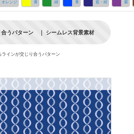
オレンジ
黄
緑
青
藍・紺
紫
合うパターン ｜ シームレス背景素材
るラインが交じり合うパターン