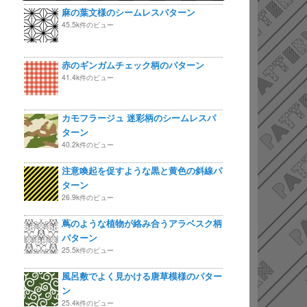
麻の葉文様のシームレスパターン
45.5k件のビュー
赤のギンガムチェック柄のパターン
41.4k件のビュー
カモフラージュ 迷彩柄のシームレスパ
ターン
40.2k件のビュー
注意喚起を促すような黒と黄色の斜線パ
ターン
26.9k件のビュー
蔦のような植物が絡み合うアラベスク柄
パターン
25.5k件のビュー
風呂敷でよく見かける唐草模様のパター
ン
25.4k件のビュー