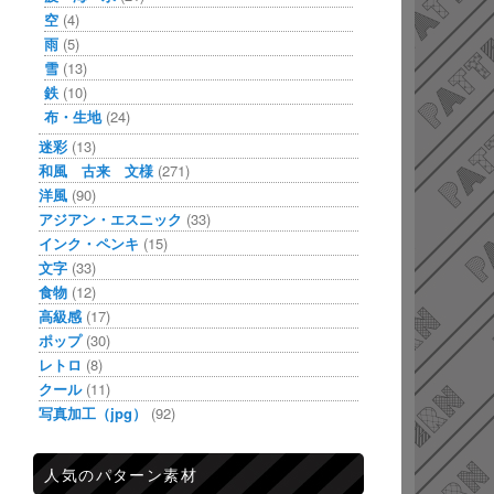
空
(4)
雨
(5)
雪
(13)
鉄
(10)
布・生地
(24)
迷彩
(13)
和風 古来 文様
(271)
洋風
(90)
アジアン・エスニック
(33)
インク・ペンキ
(15)
文字
(33)
食物
(12)
高級感
(17)
ポップ
(30)
レトロ
(8)
クール
(11)
写真加工（jpg）
(92)
人気のパターン素材