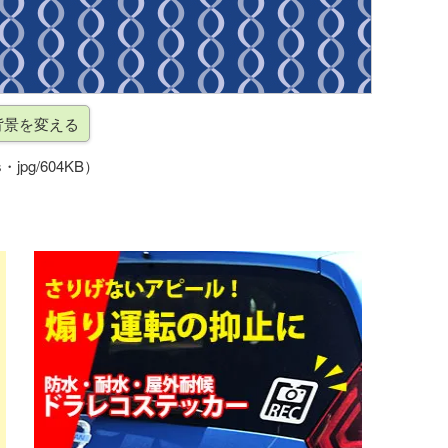
・jpg/604KB）