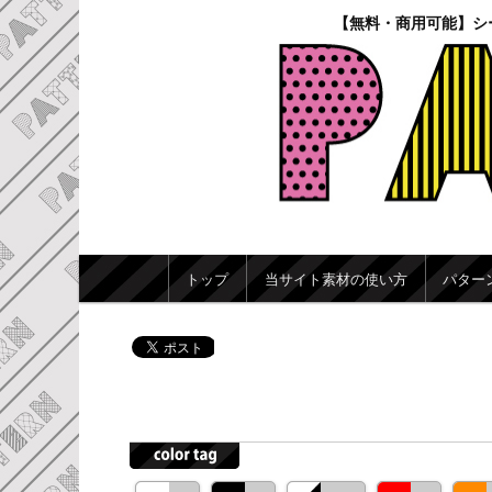
【無料・商用可能】シ
メインメニュー
トップ
当サイト素材の使い方
パター
メインコンテンツへ移動
サブコンテンツへ移動