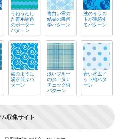
うねうねし
青白い雪の
波のイラス
た青系統色
結晶の幾何
トが連続す
のボーダー
学パターン
るパターン
パターン
波のように
淡いブルー
青い水玉ド
渦が並ぶパ
のタータン
ット柄パタ
ターン
チェック柄
ーン
パターン
テム収集サイト