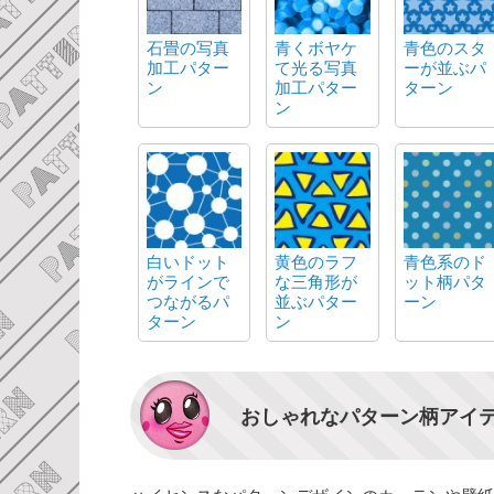
石畳の写真
青くボヤケ
青色のスタ
加工パター
て光る写真
ーが並ぶパ
ン
加工パター
ターン
ン
白いドット
黄色のラフ
青色系のド
がラインで
な三角形が
ット柄パタ
つながるパ
並ぶパター
ーン
ターン
ン
おしゃれなパターン柄アイ