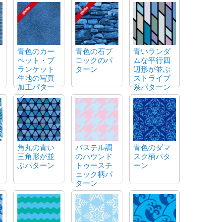
青色のカー
青色の石ブ
青いランダ
ペット・ブ
ロックのパ
ムな平行四
ランケット
ターン
辺形が並ぶ
生地の写真
ストライプ
加工パター
系パターン
ン
角丸の青い
パステル調
青色のダマ
三角形が並
のハウンド
スク柄パタ
ぶパターン
トゥースチ
ーン
ェック柄パ
ターン