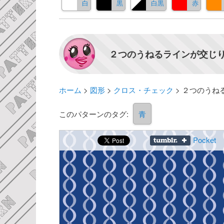
白
黒
白黒
赤
２つのうねるラインが交じり
ホーム
>
図形
>
クロス・チェック
>
２つのうね
このパターンのタグ:
青
Pocket