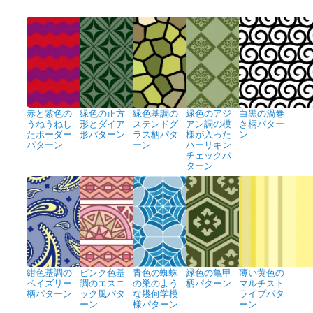
赤と紫色の
緑色の正方
緑色基調の
緑色のアジ
白黒の渦巻
うねうねし
形とダイア
ステンドグ
アン調の模
き柄パター
たボーダー
形パターン
ラス柄パタ
様が入った
ン
パターン
ーン
ハーリキン
チェックパ
ターン
紺色基調の
ピンク色基
青色の蜘蛛
緑色の亀甲
薄い黄色の
ペイズリー
調のエスニ
の巣のよう
柄パターン
マルチスト
柄パターン
ック風パタ
な幾何学模
ライプパタ
ーン
様パターン
ーン