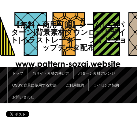
【無料・商用可能】シームレスパ
ターン|背景素材ダウンロードサイ
ト|イラストレーター フォトショ
ップデータ配布
メインメニュー
トップ
当サイト素材の使い方
パターン素材アレンジ
メインコンテンツへ移動
サブコンテンツへ移動
CSSで背景に使用する方法
ご利用規約
ライセンス契約
お問い合わせ