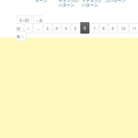
ターン
チェックの
トチェック
工パターン
パターン
パターン
6 / 20
« 先
6
頭
«
...
2
3
4
5
7
8
9
10
11
後 »