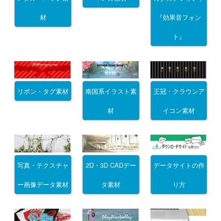
材
『効果音フォン
ト』
リボン・タグ素材
南国系イラスト素
王冠・クラウンア
材
イコン素材
写真・テクスチャ
2D・3D CADデー
データサイトの作
ー画像データ素材
タ素材
り方