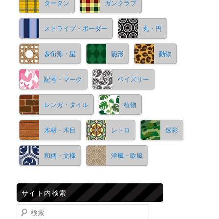
タータン
ガンクラブ
ストライプ・ボーダー
丸・円
多角形・星
菱形
動物
記号・マーク
ペイズリー
レンガ・タイル
植物
木材・木目
レトロ
迷彩
和柄・文様
洋風・欧風
サイト内検索
検索