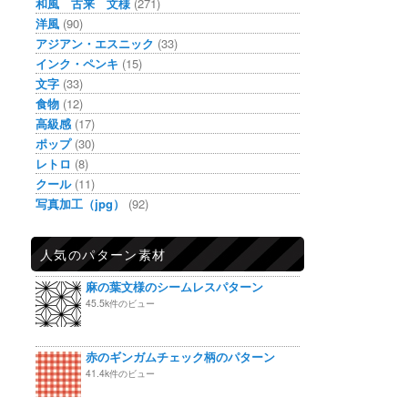
和風 古来 文様
(271)
洋風
(90)
アジアン・エスニック
(33)
インク・ペンキ
(15)
文字
(33)
食物
(12)
高級感
(17)
ポップ
(30)
レトロ
(8)
クール
(11)
写真加工（jpg）
(92)
人気のパターン素材
麻の葉文様のシームレスパターン
45.5k件のビュー
赤のギンガムチェック柄のパターン
41.4k件のビュー