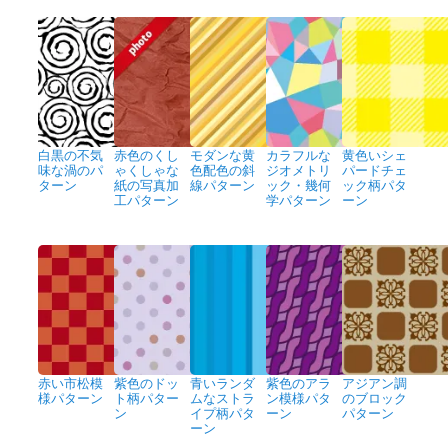
白黒の不気
赤色のくし
モダンな黄
カラフルな
黄色いシェ
味な渦のパ
ゃくしゃな
色配色の斜
ジオメトリ
パードチェ
ターン
紙の写真加
線パターン
ック・幾何
ック柄パタ
工パターン
学パターン
ーン
赤い市松模
紫色のドッ
青いランダ
紫色のアラ
アジアン調
様パターン
ト柄パター
ムなストラ
ン模様パタ
のブロック
ン
イプ柄パタ
ーン
パターン
ーン