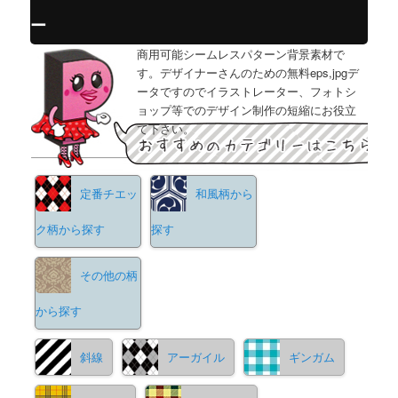
ー
商用可能シームレスパターン背景素材で
す。デザイナーさんのための無料eps,jpgデ
ータですのでイラストレーター、フォトシ
ョップ等でのデザイン制作の短縮にお役立
て下さい。
定番チエッ
和風柄から
ク柄から探す
探す
その他の柄
から探す
斜線
アーガイル
ギンガム