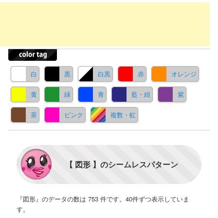
白
黒
白黒
赤
オレンジ
黄
緑
青
藍・紺
紫
茶
ピンク
複数・虹
【 図形 】のシームレスパターン
『図形』のデータの数は 753 件です。40件ずつ表示していま
す。