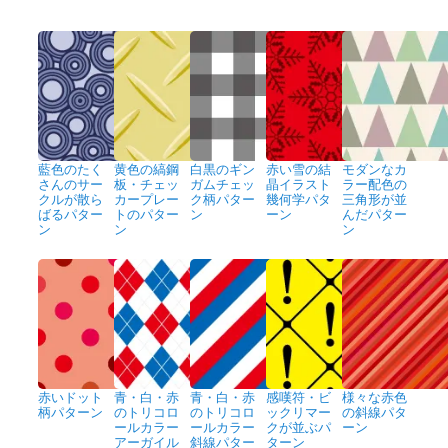
藍色のたく
黄色の縞鋼
白黒のギン
赤い雪の結
モダンなカ
さんのサー
板・チェッ
ガムチェッ
晶イラスト
ラー配色の
クルが散ら
カープレー
ク柄パター
幾何学パタ
三角形が並
ばるパター
トのパター
ン
ーン
んだパター
ン
ン
ン
赤いドット
青・白・赤
青・白・赤
感嘆符・ビ
様々な赤色
柄パターン
のトリコロ
のトリコロ
ックリマー
の斜線パタ
ールカラー
ールカラー
クが並ぶパ
ーン
アーガイル
斜線パター
ターン