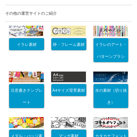
その他の運営サイトのご紹介
イラレ素材
枠・フレーム素材
イラレのアート・
パターンブラシ
注意書きテンプレ
A4サイズ背景素材
水の素材（切り抜
ート
き）
メダル・バッジ素
マンガ素材
カタカナフォント