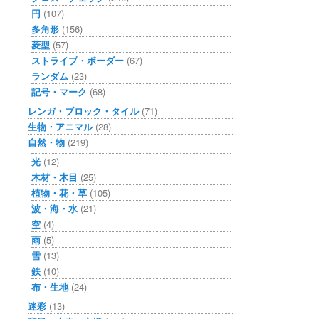
円
(107)
多角形
(156)
菱型
(57)
ストライプ・ボーダー
(67)
ランダム
(23)
記号・マーク
(68)
レンガ・ブロック・タイル
(71)
生物・アニマル
(28)
自然・物
(219)
光
(12)
木材・木目
(25)
植物・花・草
(105)
波・海・水
(21)
空
(4)
雨
(5)
雪
(13)
鉄
(10)
布・生地
(24)
迷彩
(13)