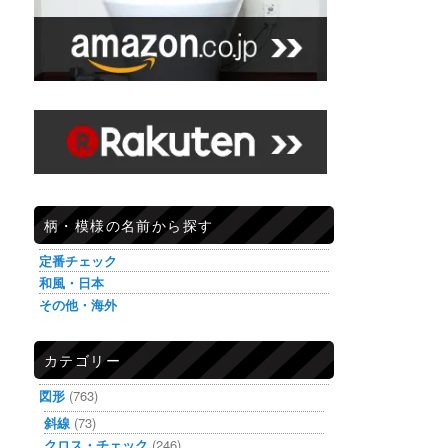
柄・模様の名前から探す
定番チェック
和風・日本
その他・海外
カテゴリー
図形
(763)
斜線
(73)
クロス・チェック
(246)